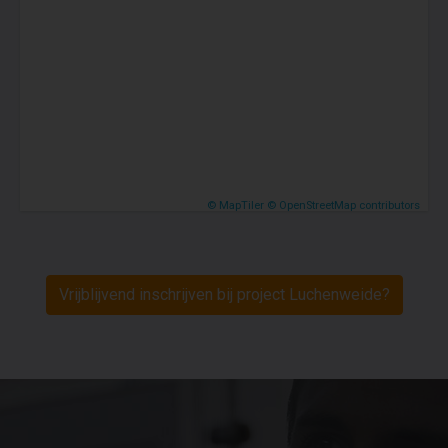
© MapTiler
© OpenStreetMap contributors
Vrijblijvend inschrijven bij project Luchenweide?