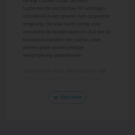
de wijk Luchen. Onder de naam
Luchenweide worden hier 52 woningen
ontwikkeld in een groene, ruim opgezette
omgeving. Het plan biedt ruimte voor
verschillende doelgroepen en sluit aan bij
het dorpse karakter van Luchen, waar
wonen, groen en een prettige
leefomgeving samenkomen.
Luchenweide maakt deel uit van de wijk
Luchen, gelegen in Geldrop-Mierlo ten
noordwesten van de kern Mierlo. Luchen
ligt prachtig tussen de bossen en vennen.
Toon meer
Er lopen twee aantrekkelijke fietsroutes
door het gebied: de Kleine
ijsvogelvlinderfietsroute en de
Kersenbloesemroute. Bij de entree van de
wijk aan de Geldropseweg is een