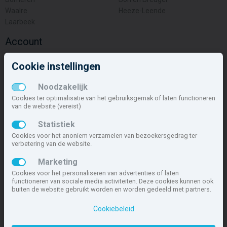
Waalre
Heeze-Leende
Laarbeek
Account
Inloggen
Cookie instellingen
Inschrijven
Wachtwoord vergeten
Noodzakelijk
Overige
Cookies ter optimalisatie van het gebruiksgemak of laten functioneren
van de website (vereist)
Nieuwbouwnieuws
Statistiek
Contact
Cookies voor het anoniem verzamelen van bezoekersgedrag ter
Zakelijk
verbetering van de website.
Deze site maakt deel uit van
www.nieuwbouw-nederland.nl
, met
Marketing
meer dan 85.466 nieuwbouwwoningen in 1.621 projecten de meest
Cookies voor het personaliseren van advertenties of laten
complete nieuwbouwsite van Nederland.
functioneren van sociale media activiteiten. Deze cookies kunnen ook
buiten de website gebruikt worden en worden gedeeld met partners.
Copyright © 2007- 2026 Xitres NieuwbouwOffice B.V.
Disclaimer
|
Cookiebeleid
Privacyverklaring & Cookiebeleid
|
Cookies instellen