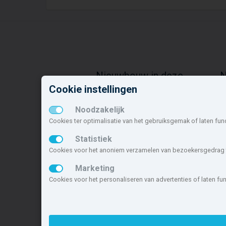
Nieuwbouw in deze
N
gemeente
o
Cookie instellingen
Alle nieuwbouw projecten
H
Noodzakelijk
Actuele nieuwbouwprojecten
N
Cookies ter optimalisatie van het gebruiksgemak of laten fun
Toekomstige nieuwbouwaanbod
G
Koopwoningen
N
Statistiek
Huurwoningen en appartementen
S
Cookies voor het anoniem verzamelen van bezoekersgedrag t
W
Marketing
L
Cookies voor het personaliseren van advertenties of laten f
Deze site maakt deel uit van
www.nieuwb
nieuwbouwsite van Nederland.
Copyright © 2007- 2026 Xitres Nieuwbou