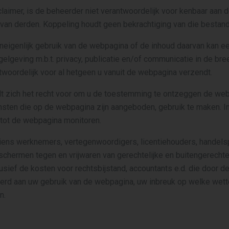
aimer, is de beheerder niet verantwoordelijk voor kenbaar aan
an derden. Koppeling houdt geen bekrachtiging van die bestand
neigenlijk gebruik van de webpagina of de inhoud daarvan kan e
egelgeving m.b.t. privacy, publicatie en/of communicatie in de br
twoordelijk voor al hetgeen u vanuit de webpagina verzendt.
t zich het recht voor om u de toestemming te ontzeggen de web
sten die op de webpagina zijn aangeboden, gebruik te maken. In
 tot de webpagina monitoren.
diens werknemers, vertegenwoordigers, licentiehouders, handels
chermen tegen en vrijwaren van gerechtelijke en buitengerechte
lusief de kosten voor rechtsbijstand, accountants e.d. die door de
erd aan uw gebruik van de webpagina, uw inbreuk op welke wette
n.