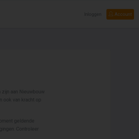
Inloggen
Account
n zijn aan Nieuwbouw
n ook van kracht op
moment geldende
gingen. Controleer