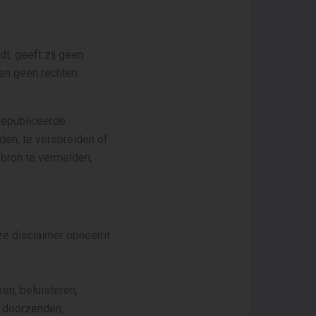
t, geeft zij geen
nen geen rechten
gepubliceerde
den, te verspreiden of
 bron te vermelden,
ze disclaimer opneemt
en, beluisteren,
n, doorzenden,