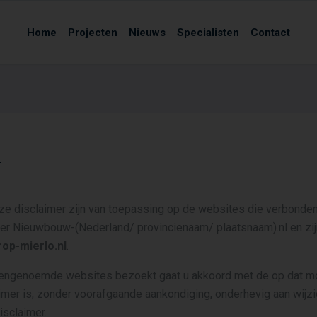
Home
Projecten
Nieuws
Specialisten
Contact
r
e disclaimer zijn van toepassing op de websites die verbonde
der Nieuwbouw-(Nederland/ provincienaam/ plaatsnaam).nl en zij
op-mierlo.nl
.
vengenoemde websites bezoekt gaat u akkoord met de op dat 
imer is, zonder voorafgaande aankondiging, onderhevig aan wijzi
isclaimer.