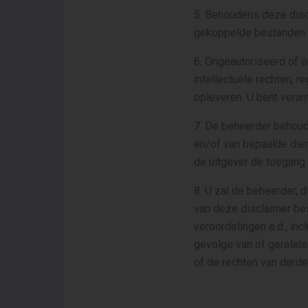
5. Behoudens deze discl
gekoppelde bestanden v
6. Ongeautoriseerd of o
intellectuele rechten, r
opleveren. U bent veran
7. De beheerder behoud
en/of van bepaalde dien
de uitgever de toegang
8. U zal de beheerder, 
van deze disclaimer bes
veroordelingen e.d., inc
gevolge van of gerelate
of de rechten van derde