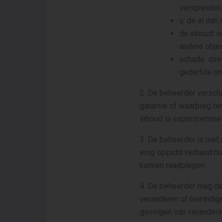
verspreiden,
u: de al dan
de inhoud: o
andere objec
schade: dire
gederfde om
2. De beheerder verscha
garantie of waarborg te
inhoud is experimenteel
3. De beheerder is niet 
enig opzicht verband h
kunnen raadplegen.
4. De beheerder mag de
veranderen of beëindige
gevolgen van veranderin