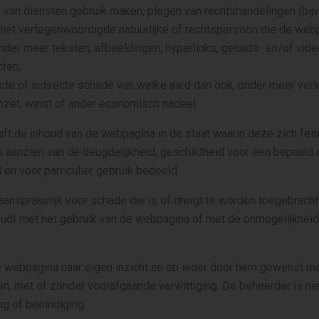
 van diensten gebruik maken, plegen van rechtshandelingen (bijv.
 niet vertegenwoordigde natuurlijke of rechtspersoon die de web
nder meer teksten, afbeeldingen, hyperlinks, geluids- en/of vi
ten;
cte of indirecte schade van welke aard dan ook, onder meer verl
zet, winst of ander economisch nadeel.
ft de inhoud van de webpagina in de staat waarin deze zich feite
n aanzien van de deugdelijkheid, geschiktheid voor een bepaald 
 en voor particulier gebruik bedoeld.
aansprakelijk voor schade die is of dreigt te worden toegebracht e
oudt met het gebruik van de webpagina of met de onmogelijkhei
 webpagina naar eigen inzicht en op ieder door hem gewenst mo
n, met of zonder voorafgaande verwittiging. De beheerder is nie
g of beëindiging.