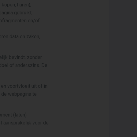
 kopen, huren);
pagina gebruikt;
deofragmenten en/of
oren data en zaken,
lijk bevindt, zonder
doel of anderszins. De
n voortvloeit uit of in
d de webpagina te
ment (laten)
t aansprakelijk voor de