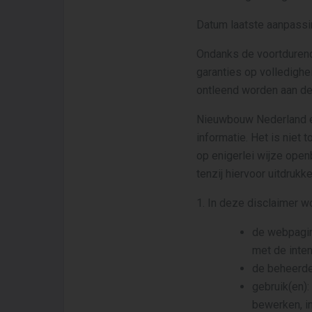
Datum laatste aanpassi
Ondanks de voortdurende
garanties op volledighe
ontleend worden aan de
Nieuwbouw Nederland e
informatie. Het is niet
op enigerlei wijze open
tenzij hiervoor uitdru
1. In deze disclaimer w
de webpagin
met de inten
de beheerde
gebruik(en):
bewerken, in