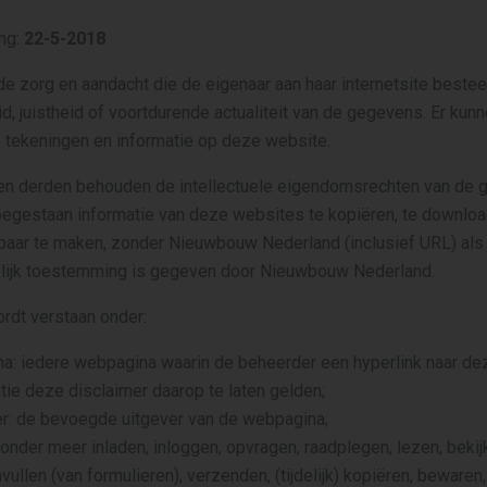
ng:
22-5-2018
 zorg en aandacht die de eigenaar aan haar internetsite besteed
id, juistheid of voortdurende actualiteit van de gegevens. Er kun
 tekeningen en informatie op deze website.
n derden behouden de intellectuele eigendomsrechten van de 
 toegestaan informatie van deze websites te kopiëren, te downloa
baar te maken, zonder Nieuwbouw Nederland (inclusief URL) als
kkelijk toestemming is gegeven door Nieuwbouw Nederland.
ordt verstaan onder:
a: iedere webpagina waarin de beheerder een hyperlink naar de
tie deze disclaimer daarop te laten gelden;
r: de bevoegde uitgever van de webpagina;
 onder meer inladen, inloggen, opvragen, raadplegen, lezen, bekijk
vullen (van formulieren), verzenden, (tijdelijk) kopiëren, beware