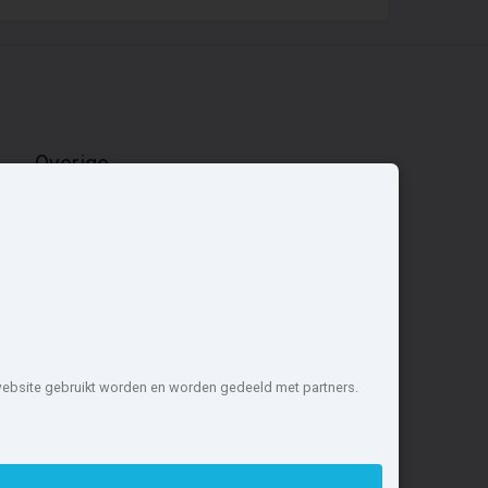
Overige
Nieuwbouwnieuws
Contact
Zakelijk
 website gebruikt worden en worden gedeeld met partners.
1 projecten de meest complete
nstellen