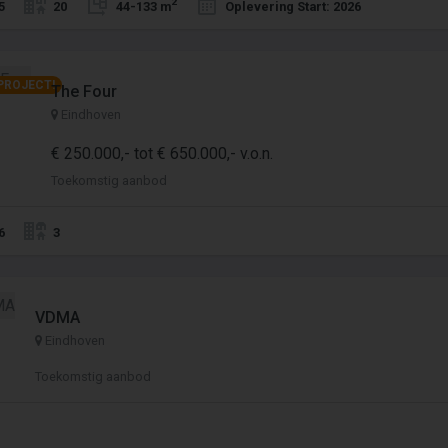
2
5
20
44-133 m
Oplevering Start: 2026
PROJECT!
The Four
Eindhoven
€ 250.000,- tot € 650.000,- v.o.n.
Toekomstig aanbod
6
3
VDMA
Eindhoven
Toekomstig aanbod