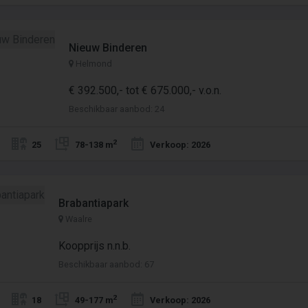
Nieuw Binderen
Helmond
€ 392.500,- tot € 675.000,- v.o.n.
Beschikbaar aanbod: 24
2
25
78-138 m
Verkoop: 2026
Brabantiapark
Waalre
Koopprijs n.n.b.
Beschikbaar aanbod: 67
2
18
49-177 m
Verkoop: 2026