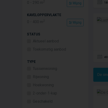
2
0
-
290
m
18
Wijzig
KAVELOPPERVLAKTE
2
0
-
400
m
Wijzig
STATUS
Aktueel aanbod
Toekomstig aanbod
40
TYPE
Tussenwoning
De on
Rijwoning
Hoekwoning
2-onder-1-kap
Geschakeld