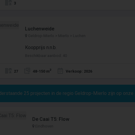
3
Luchenweide
Geldrop-Mierlo > Mierlo > Luchen
Koopprijs n.n.b.
Beschikbaar aanbod: 40
2
27
48-150 m
Verkoop: 2026
derstaande
25
projecten in de regio Geldrop-Mierlo zijn op onze
De Caai T5: Flow
Eindhoven