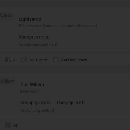
Lightyards
Eindhoven > Stadsdeel Centrum > Binnenstad
Koopprijs n.n.b.
Beschikbaar aanbod: 5
2
5
57-136 m
Verkoop: 2025
Ons Willem
Helmond
Koopprijs n.n.b.
Huurprijs n.n.b.
Toekomstig aanbod
95