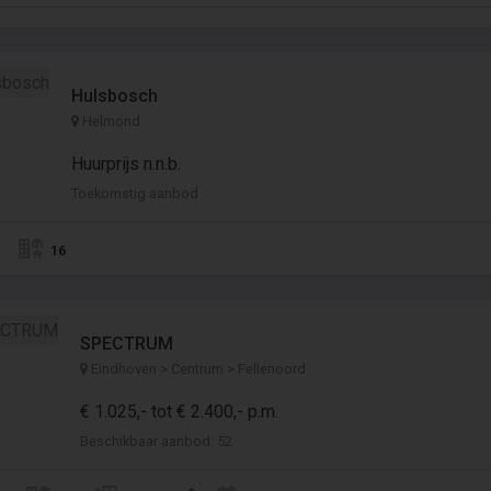
Hulsbosch
Helmond
Huurprijs n.n.b.
Toekomstig aanbod
16
SPECTRUM
Eindhoven > Centrum > Fellenoord
€ 1.025,- tot € 2.400,- p.m.
Beschikbaar aanbod: 52